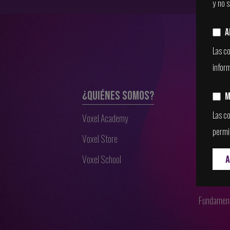
y no s
A
Las c
infor
¿QUIÉNES SOMOS?
PRODUC
M
Las co
Voxel Academy
Iniciación
permit
Voxel Store
Iniciación
Voxel School
3D desde 
A
Fundament
Fundament