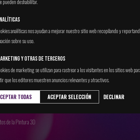
e pueden deshabilitar.
nalíticas
ookies analíticas nos ayudan a mejorar nuestro sitio web recopilando y reportan
mación sobre su uso.
TOS
arketing y otras de terceros
okies de marketing se utilizan para rastrear a los visitantes en los sitios web par
 al Concept Art
Unreal Engine desde Cero
ir que los editores muestren anuncios relevantes y atractivos.
 a la Animación 2D
Iniciación a la Animación para Videojuegos
cero
Fundamentos de la creación de Texturas para Videojueg
CEPTAR TODAS
ACEPTAR SELECCIÓN
DECLINAR
os de la Escultura 3D
Pipeline para Videojuegos desde Cero
os de la Pintura 3D