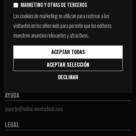
¿QUIÉNES SOMOS?
Marketing y otras de terceros
Las cookies de marketing se utilizan para rastrear a los
Voxel School
visitantes en los sitios web para permitir que los editores
Voxel Academy
muestren anuncios relevantes y atractivos.
PRODUCTOS
Ropa
ACEPTAR TODAS
Cursos
ACEPTAR SELECCIÓN
Material Académico
DECLINAR
Ver todos
AYUDA
soporte@online.voxelschool.com
LEGAL